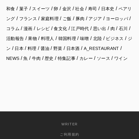
/
/
/
/
/
/
/
/
和食
菓子
スイーツ
卵
金沢
社会
寿司
日本史
ペアリ
/
/
/
/
/
/
/
ング
フランス
家庭料理
ご飯
豚肉
アジア
ヨーロッパ
/
/
/
/
/
/
/
/
コラム
漫画
レシピ
食文化
江戸時代
思い出
肉
石川
/
/
/
/
/
/
/
活動報告
果物
料理人
韓国料理
味噌
北陸
ビジネス
ジ
/
/
/
/
/
/
/
ン
日本
料理
醤油
野菜
日本酒
A_RESTAURANT
/
/
/
/
/
/
/
NEWS
魚
牛肉
歴史
特集記事
カレー
ソース
ワイン
WRITER
ご利用規約