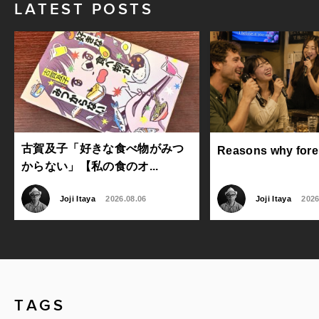
LATEST POSTS
古賀及子「好きな食べ物がみつ
Reasons why foreig
からない」【私の食のオ...
Joji Itaya
2026.08.06
Joji Itaya
2026
TAGS