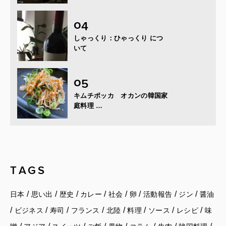
しゃっくり：ひゃっくり につ
いて
キムチポッカ オカンの韓国家
庭料理 …
TAGS
/
/
/
/
/
/
/
/
日本
思い出
歴史
カレー
社会
卵
活動報告
ジン
醤油
/
/
/
/
/
/
/
/
ビジネス
寿司
フランス
北陸
料理
ソース
レシピ
味