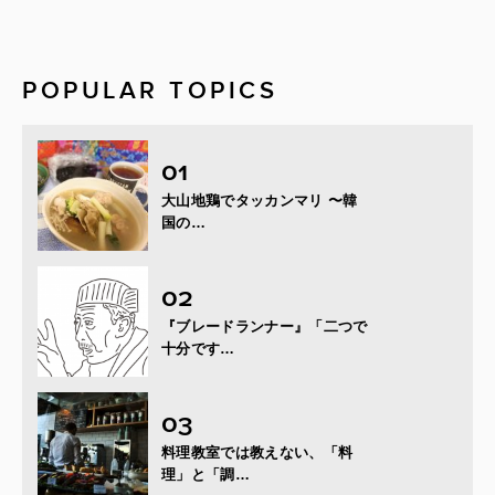
POPULAR TOPICS
大山地鶏でタッカンマリ 〜韓
国の…
『ブレードランナー』「二つで
十分です…
料理教室では教えない、「料
理」と「調…