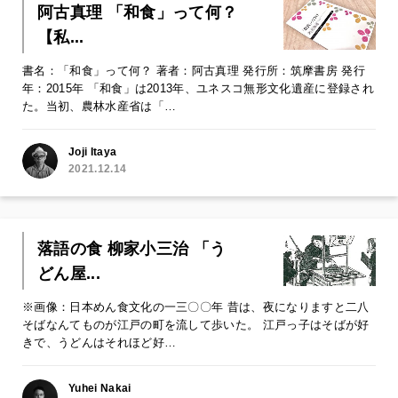
阿古真理 「和食」って何？
【私...
書名：「和食」って何？ 著者：阿古真理 発行所：筑摩書房 発行
年：2015年 「和食」は2013年、ユネスコ無形文化遺産に登録され
た。当初、農林水産省は「…
Joji Itaya
2021.12.14
落語の食 柳家小三治 「う
どん屋...
※画像：日本めん食文化の一三〇〇年 昔は、夜になりますと二八
そばなんてものが江戸の町を流して歩いた。 江戸っ子はそばが好
きで、うどんはそれほど好…
Yuhei Nakai