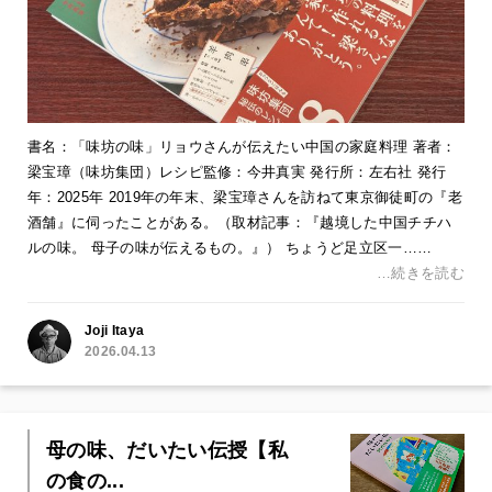
書名：「味坊の味」リョウさんが伝えたい中国の家庭料理 著者：
梁宝璋（味坊集団）レシピ監修：今井真実 発行所：左右社 発行
年：2025年 2019年の年末、梁宝璋さんを訪ねて東京御徒町の『老
酒舗』に伺ったことがある。（取材記事：『越境した中国チチハ
ルの味。 母子の味が伝えるもの。』） ちょうど足立区一……
…続きを読む
Joji Itaya
2026.04.13
母の味、だいたい伝授【私
の食の...