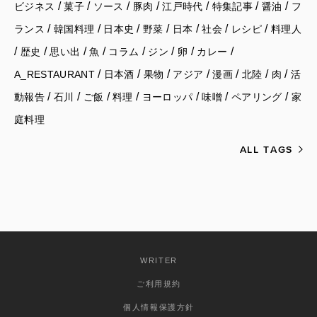
/
/
/
/
/
/
/
ビジネス
菓子
ソース
豚肉
江戸時代
特集記事
醤油
フ
/
/
/
/
/
/
/
ランス
韓国料理
日本史
野菜
日本
社会
レシピ
料理人
/
/
/
/
/
/
/
/
歴史
思い出
魚
コラム
ジン
卵
カレー
/
/
/
/
/
/
/
A_RESTAURANT
日本酒
果物
アジア
漫画
北陸
肉
活
/
/
/
/
/
/
/
動報告
石川
ご飯
料理
ヨーロッパ
味噌
ペアリング
家
庭料理
ALL TAGS
WRITER
ご利用規約
個人情報保護方針