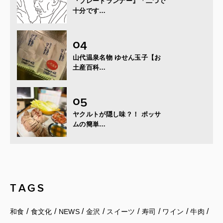
『ブレードランナー』「二つで
十分です…
山代温泉名物 ゆせん玉子【お
土産百科…
ヤクルトが隠し味？！ ポッサ
ムの簡単…
TAGS
/
/
/
/
/
/
/
/
和食
食文化
NEWS
金沢
スイーツ
寿司
ワイン
牛肉