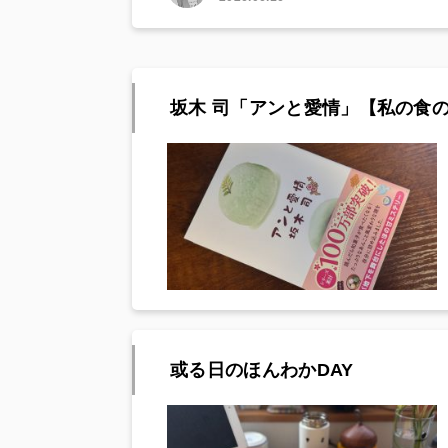
坂木 司「アンと愛情」【私の食
或る日のほんわかDAY