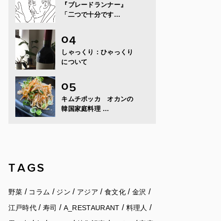
『ブレードランナー』
「二つで十分です…
しゃっくり：ひゃっくり
について
キムチポッカ オカンの
韓国家庭料理 …
TAGS
/
/
/
/
/
/
野菜
コラム
ジン
アジア
食文化
金沢
/
/
/
/
江戸時代
寿司
A_RESTAURANT
料理人