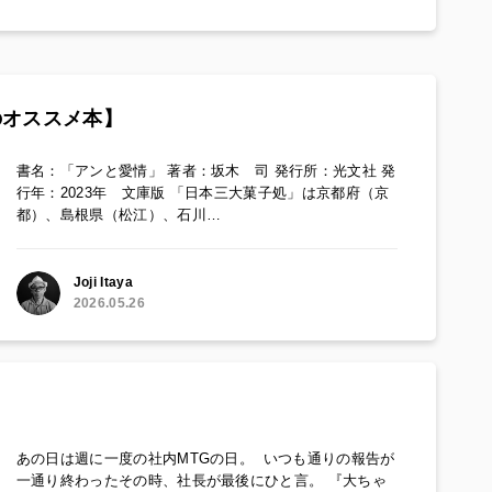
のオススメ本】
書名：「アンと愛情」 著者：坂木 司 発行所：光文社 発
行年：2023年 文庫版 「日本三大菓子処」は京都府（京
都）、島根県（松江）、石川…
Joji Itaya
2026.05.26
あの日は週に一度の社内MTGの日。 いつも通りの報告が
一通り終わったその時、社長が最後にひと言。 『大ちゃ