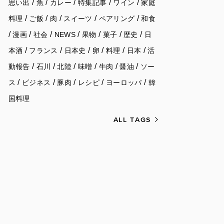
/
/
/
/
/
思い出
魚
カレー
特集記事
ワイン
家庭
/
/
/
/
/
料理
ご飯
肉
スイーツ
ペアリング
和食
/
/
/
/
/
/
/
漫画
社会
NEWS
果物
菓子
歴史
日
/
/
/
/
/
/
本酒
フランス
日本史
卵
料理
日本
活
/
/
/
/
/
/
動報告
石川
北陸
味噌
牛肉
醤油
ソー
/
/
/
/
/
ス
ビジネス
豚肉
レシピ
ヨーロッパ
韓
国料理
ALL TAGS