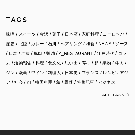
TAGS
/
/
/
/
/
/
/
味噌
スイーツ
金沢
菓子
日本酒
家庭料理
ヨーロッパ
/
/
/
/
/
/
/
歴史
北陸
カレー
石川
ペアリング
和食
NEWS
ソース
/
/
/
/
/
/
/
日本
ご飯
豚肉
醤油
A_RESTAURANT
江戸時代
コラ
/
/
/
/
/
/
/
/
/
ム
活動報告
料理
食文化
思い出
寿司
卵
果物
牛肉
/
/
/
/
/
/
/
ジン
漫画
ワイン
料理人
日本史
フランス
レシピ
アジ
/
/
/
/
/
/
/
ア
社会
肉
韓国料理
魚
野菜
特集記事
ビジネス
ALL TAGS