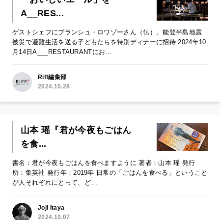
A__RES...
ゲストシェフにブランシュ・ロワゾーさん（仏）。能登半島地震
被災で避難生活を送る子どもたちを特別ディナーに招待 2024年10
月14日A___RESTAURANTにお…
Riff編集部
2024.10.28
山本 瑶『君が今夜もごはん
を食...
書名：君が今夜もごはんを食べますように 著者：山本 瑶 発行
所：集英社 発行年：2019年 日常の「ごはんを食べる」ということ
が人それぞれにとって、ど…
Joji Itaya
2024.10.07