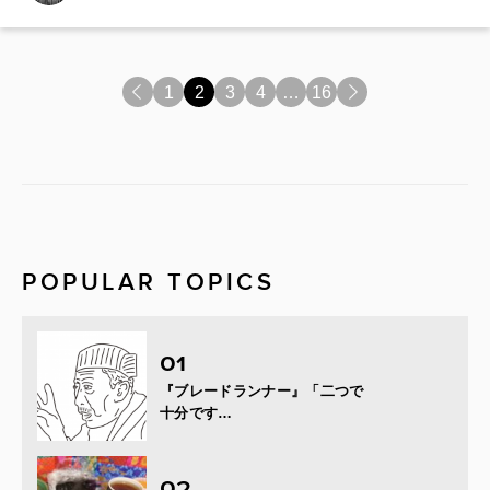
<
1
2
3
4
…
16
>
POPULAR TOPICS
『ブレードランナー』「二つで
十分です…