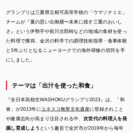
グランプリは三重県立相可高等学校の「ウマソナミエ」
チームが『夏の思い出御膳〜未来に残す三重のおいし
さ』という伊勢芋や前川次郎柿などの地域の食材を使っ
た料理で獲得。金沢の料亭での調理技術指導・食事体験
と3年ぶりとなるニューヨークでの海外研修の切符を手
にしました。
テーマは「出汁を使った和食」
『全日本高校生WASHOKUグランプリ2023』は、「和
食」が2013年に
ユネスコ無形文化遺産
に登録されこと
や健康志向が高まり注目される中、
次世代の料理人を発
掘し育成しよう
という趣旨で金沢市が2019年から毎年