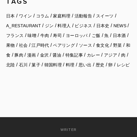
TAGS
/
/
/
/
/
/
日本
ワイン
コラム
家庭料理
活動報告
スイーツ
/
/
/
/
/
/
A_RESTAURANT
ジン
料理人
ビジネス
日本史
NEWS
/
/
/
/
/
/
/
/
フランス
味噌
牛肉
寿司
ヨーロッパ
ご飯
魚
日本酒
/
/
/
/
/
/
/
果物
社会
江戸時代
ペアリング
ソース
食文化
野菜
和
/
/
/
/
/
/
/
/
/
食
豚肉
漫画
金沢
醤油
特集記事
カレー
アジア
肉
/
/
/
/
/
/
/
/
北陸
石川
菓子
韓国料理
料理
思い出
歴史
卵
レシピ
WRITER