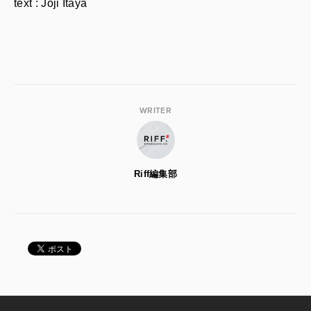
text : Joji Itaya
WRITER
Riff編集部