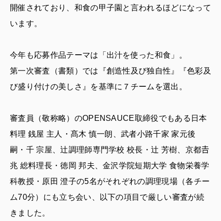
開催されており、和食の甲子園と言われるほどになって
います。
今年も応募作品テーマは「出汁を使った和食」。
第一次審査（書類）では『創造性及び独自性』『色彩及
び盛り付けの美しさ』を基準に７チームを選出。
審査員（敬称略）のOPENSAUCE取締役でもある日本
料理 銭屋 主人・髙木 慎一朗、武者小路千家 家元後
嗣・千 宗屋、辻󠄀調理師専門学校 校長・辻󠄀 芳樹、京都𠮷
兆 総料理長・徳岡 邦夫、金沢学院短期大学 食物栄養学
科教授・原田 澄子の5名がそれぞれの調理現場（各チー
ム70分）にも立ち会い、以下の項目で厳しい審査が続
きました。