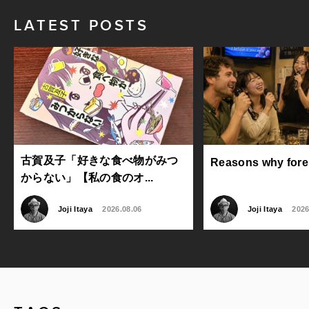
LATEST POSTS
古賀及子「好きな食べ物がみつ
Reasons why foreig
からない」【私の食のオ...
Joji Itaya
2026.08.06
Joji Itaya
2026