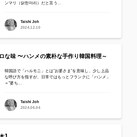
ンマリ（닭한마리）だと言う…
Taishi Joh
2024.12.10
ポロな味 〜ハンメの素朴な手作り韓国料理～
韓国語で「ハルモニ」とは”お婆さま”を意味し、少し上品
な呼び方を指すが、日常ではもっとフランクに「ハンメ」
＝”婆ち…
Taishi Joh
2024.06.04
本】