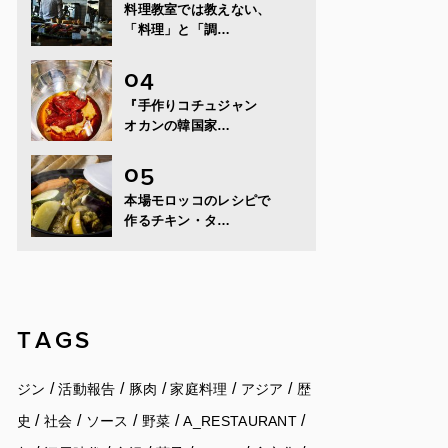
料理教室では教えない、
「料理」と「調…
『手作りコチュジャン
オカンの韓国家…
本場モロッコのレシピで
作るチキン・タ…
TAGS
/
/
/
/
/
ジン
活動報告
豚肉
家庭料理
アジア
歴
/
/
/
/
/
史
社会
ソース
野菜
A_RESTAURANT