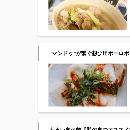
“マンドゥ”が繋ぐ想ひ出ポーロ
わるい食べ物【私の食のオススメ