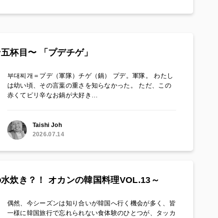
五杯目〜 「プデチゲ」
부대찌개＝プデ（軍隊）チゲ（鍋） プデ。軍隊。 わたし
は幼い頃、その言葉の重さを知らなかった。 ただ、この
赤くてピリ辛なお鍋が大好き…
Taishi Joh
2026.07.14
水炊き？！ オカンの韓国料理VOL.13～
偶然、今シーズンは知り合いが韓国へ行く機会が多く、皆
一様に韓国旅行で忘れられない食体験のひとつが、タッカ