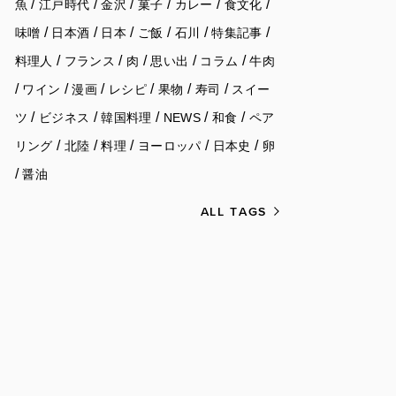
/
/
/
/
/
/
魚
江戸時代
金沢
菓子
カレー
食文化
/
/
/
/
/
/
味噌
日本酒
日本
ご飯
石川
特集記事
/
/
/
/
/
料理人
フランス
肉
思い出
コラム
牛肉
/
/
/
/
/
/
ワイン
漫画
レシピ
果物
寿司
スイー
/
/
/
/
/
ツ
ビジネス
韓国料理
NEWS
和食
ペア
/
/
/
/
/
リング
北陸
料理
ヨーロッパ
日本史
卵
/
醤油
ALL TAGS