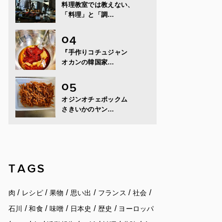
料理教室では教えない、
「料理」と「調…
『手作りコチュジャン
オカンの韓国家…
オジンオチェポックム
さきいかのヤン…
TAGS
/
/
/
/
/
/
肉
レシピ
果物
思い出
フランス
社会
/
/
/
/
/
石川
和食
味噌
日本史
歴史
ヨーロッパ