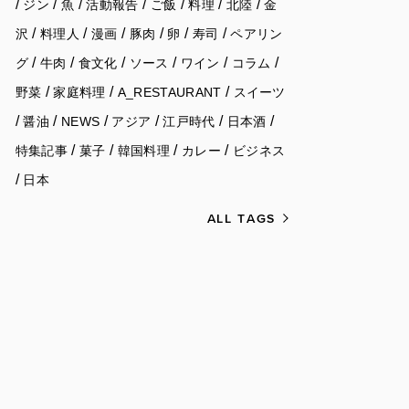
/
/
/
/
/
/
/
ジン
魚
活動報告
ご飯
料理
北陸
金
/
/
/
/
/
/
沢
料理人
漫画
豚肉
卵
寿司
ペアリン
/
/
/
/
/
/
グ
牛肉
食文化
ソース
ワイン
コラム
/
/
/
野菜
家庭料理
A_RESTAURANT
スイーツ
/
/
/
/
/
/
醤油
NEWS
アジア
江戸時代
日本酒
/
/
/
/
特集記事
菓子
韓国料理
カレー
ビジネス
/
日本
ALL TAGS