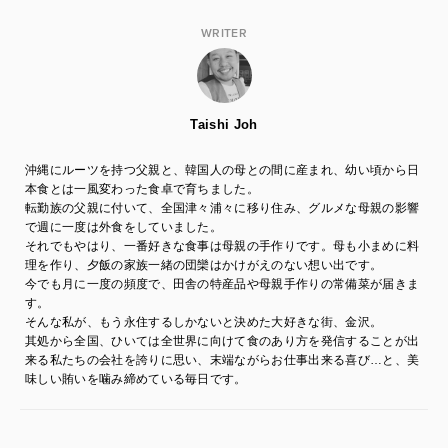
WRITER
Taishi Joh
沖縄にルーツを持つ父親と、韓国人の母との間に産まれ、幼い頃から日
本食とは一風変わった食卓で育ちました。
転勤族の父親に付いて、全国津々浦々に移り住み、グルメな母親の影響
で週に一度は外食をしていました。
それでもやはり、一番好きな食事は母親の手作りです。母も小まめに料
理を作り、夕飯の家族一緒の団欒はかけがえのない想い出です。
今でも月に一度の頻度で、田舎の特産品や母親手作りの常備菜が届きま
す。
そんな私が、もう永住するしかないと決めた大好きな街、金沢。
其処から全国、ひいては全世界に向けて食のあり方を発信することが出
来る私たちの会社を誇りに思い、末端ながらお仕事出来る喜び…と、美
味しい賄いを噛み締めている毎日です。