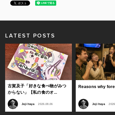
LATEST POSTS
古賀及子「好きな食べ物がみつ
Reasons why foreig
からない」【私の食のオ...
Joji Itaya
2026.08.06
Joji Itaya
2026