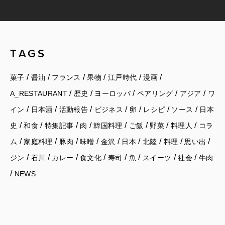
TAGS
/
/
/
/
/
/
菓子
醤油
フランス
果物
江戸時代
漫画
/
/
/
/
/
A_RESTAURANT
歴史
ヨーロッパ
ペアリング
アジア
ワ
/
/
/
/
/
/
/
イン
日本酒
活動報告
ビジネス
卵
レシピ
ソース
日本
/
/
/
/
/
/
/
/
史
和食
特集記事
肉
韓国料理
ご飯
野菜
料理人
コラ
/
/
/
/
/
/
/
/
/
ム
家庭料理
豚肉
味噌
金沢
日本
北陸
料理
思い出
/
/
/
/
/
/
/
/
ジン
石川
カレー
食文化
寿司
魚
スイーツ
社会
牛肉
/
NEWS