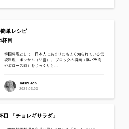
の簡単レシピ
4杯目
韓国料理として、日本人にあまりにもよく知られている伝
統料理、ポッサム（보쌈）。 ブロックの塊肉（豚バラ肉
や肩ロース肉）をじっくりと…
Taishi Joh
2026.03.03
杯目 「チョレギサラダ」