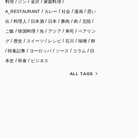
/
/
/
/
料理
ジン
金沢
家庭料理
/
/
/
/
A_RESTAURANT
カレー
社会
漫画
思い
/
/
/
/
/
/
/
出
料理人
日本酒
日本
豚肉
肉
北陸
/
/
/
/
/
ご飯
韓国料理
魚
アジア
寿司
ペアリン
/
/
/
/
/
/
グ
歴史
スイーツ
レシピ
石川
味噌
卵
/
/
/
/
/
特集記事
ヨーロッパ
ソース
コラム
日
/
/
本史
和食
ビジネス
ALL TAGS