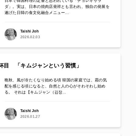
日本で韓国料理の定番と思われている「チョレギサラ
ダ」。実は、日本の焼肉店発祥とも言われ、独自の発展を
遂げた日韓の食文化融合メニュー…
Taishi Joh
2026.02.03
2杯目 「キムジャンという習慣」
晩秋、風が冷たくなり始める頃 韓国の家庭では、霜の気
配を感じる頃になると、自然と人の心がそわそわし始め
る。 それは【キムジャン（김장…
Taishi Joh
2026.01.27