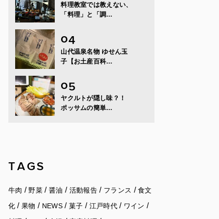
料理教室では教えない、
「料理」と「調…
山代温泉名物 ゆせん玉
子【お土産百科…
ヤクルトが隠し味？！
ポッサムの簡単…
TAGS
/
/
/
/
/
牛肉
野菜
醤油
活動報告
フランス
食文
/
/
/
/
/
/
化
果物
NEWS
菓子
江戸時代
ワイン