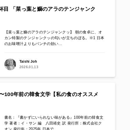
杯目 「菜っ葉と鰤のアラのテンジャンク
【菜っ葉と鰤のアラのテンジャンクッ】 朝の食卓に、オ
カン特製のテンジャンクッの匂いが立ちのぼる。※1 日本
のお味噌汁よりもパンチの効い…
Taishi Joh
2026.01.13
〜100年前の韓食文学【私の食のオススメ
書名：『書かずにいられない味がある』100年前の韓食文
学 著者：イ・サン 編 八田靖史 訳 発行所：株式会社ク
オン 発行年：2025年 日本で…