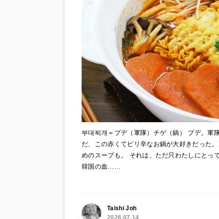
부대찌개＝プデ（軍隊）チゲ（鍋） プデ。軍隊
だ、この赤くてピリ辛なお鍋が大好きだった。
めのスープも。 それは、ただ只わたしにとっ
韓国の血……
Taishi Joh
2026.07.14