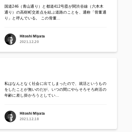
国道246（青山通り）と都道412号霞が関渋谷線（六本木
通り）の高樹町交差点を結ぶ道路のことを、通称「骨董通
り」と呼んでいる。 この骨董…
Hitoshi Miyata
2021.12.20
私はなんとなく社会に出てしまったので、就活というもの
をしたことが無いのだが、いつの間にやらそろそろ終活の
年齢に差し掛かろうとしてい…
Hitoshi Miyata
2021.12.18