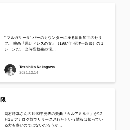
“ マルガリータ” バーのカウンターに座る原田知世のセリ
フ。 映画『黒いドレスの女』（1987年 崔洋一監督）の１
シーンだ。 当時高校生の僕…
Toshihiko Nakagawa
2021.12.14
期限
岡村靖幸さんの1990年発表の楽曲『カルアミルク』が12
月1日アナログ盤でリリースされたという情報は知ってい
る方も多いのではないだろうか…