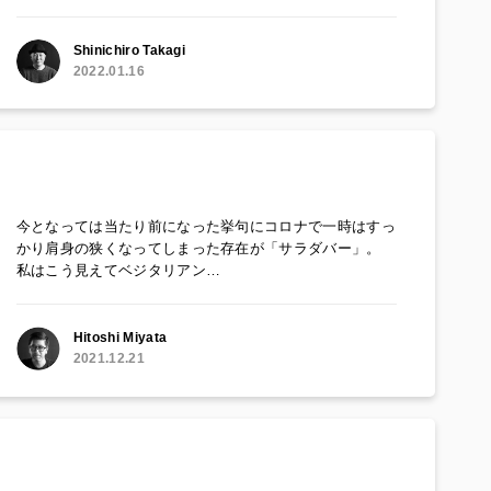
Shinichiro Takagi
2022.01.16
今となっては当たり前になった挙句にコロナで一時はすっ
かり肩身の狭くなってしまった存在が「サラダバー」。
私はこう見えてベジタリアン…
Hitoshi Miyata
2021.12.21