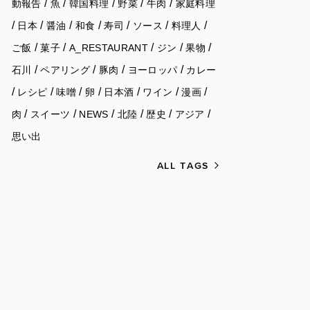
/
/
/
/
/
動報告
魚
韓国料理
野菜
牛肉
家庭料理
/
/
/
/
/
/
/
日本
醤油
和食
寿司
ソース
料理人
/
/
/
/
/
ご飯
菓子
A_RESTAURANT
ジン
果物
/
/
/
/
石川
ペアリング
豚肉
ヨーロッパ
カレー
/
/
/
/
/
/
/
レシピ
味噌
卵
日本酒
ワイン
漫画
/
/
/
/
/
/
肉
スイーツ
NEWS
北陸
歴史
アジア
思い出
ALL TAGS