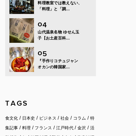
料理教室では教えない、
「料理」と「調…
山代温泉名物 ゆせん玉
子【お土産百科…
『手作りコチュジャン
オカンの韓国家…
TAGS
/
/
/
/
/
食文化
日本史
ビジネス
社会
コラム
特
/
/
/
/
/
集記事
料理
フランス
江戸時代
金沢
活