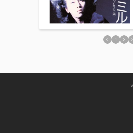
<
1
2