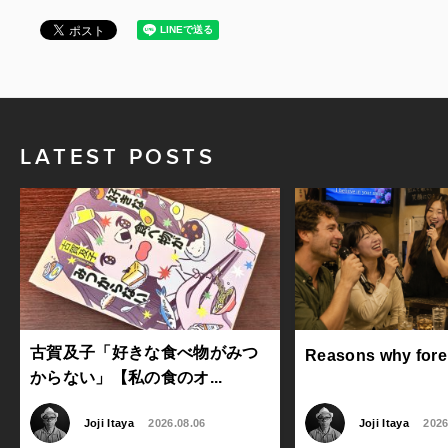
LATEST POSTS
古賀及子「好きな食べ物がみつ
Reasons why foreig
からない」【私の食のオ...
Joji Itaya
2026.08.06
Joji Itaya
2026