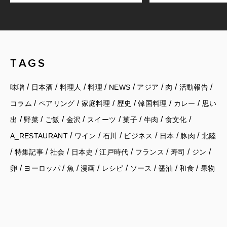
TAGS
/
/
/
/
/
/
/
/
味噌
日本酒
料理人
料理
NEWS
アジア
肉
活動報告
/
/
/
/
/
/
コラム
ペアリング
家庭料理
歴史
韓国料理
カレー
思い
/
/
/
/
/
/
/
/
出
野菜
ご飯
金沢
スイーツ
菓子
牛肉
食文化
/
/
/
/
/
/
A_RESTAURANT
ワイン
石川
ビジネス
日本
豚肉
北陸
/
/
/
/
/
/
/
/
特集記事
社会
日本史
江戸時代
フランス
寿司
ジン
/
/
/
/
/
/
/
/
卵
ヨーロッパ
魚
漫画
レシピ
ソース
醤油
和食
果物