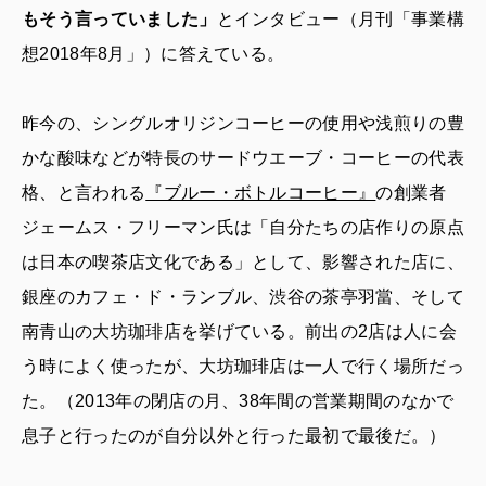
もそう言っていました」
とインタビュー（月刊「事業構
想2018年8月」）に答えている。
昨今の、シングルオリジンコーヒーの使用や浅煎りの豊
かな酸味などが特長のサードウエーブ・コーヒーの代表
格、と言われる
『ブルー・ボトルコーヒー』
の創業者
ジェームス・フリーマン氏は「自分たちの店作りの原点
は日本の喫茶店文化である」として、影響された店に、
銀座のカフェ・ド・ランブル、渋谷の茶亭羽當、そして
南青山の大坊珈琲店を挙げている。前出の2店は人に会
う時によく使ったが、大坊珈琲店は一人で行く場所だっ
た。（2013年の閉店の月、38年間の営業期間のなかで
息子と行ったのが自分以外と行った最初で最後だ。）