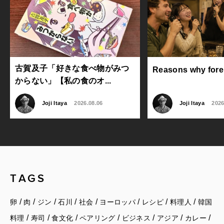
古賀及子「好きな食べ物がみつ
Reasons why foreig
からない」【私の食のオ...
Joji Itaya
2026.08.06
Joji Itaya
2026
TAGS
/
/
/
/
/
/
/
/
卵
肉
ジン
石川
社会
ヨーロッパ
レシピ
料理人
韓国
/
/
/
/
/
/
/
料理
寿司
食文化
ペアリング
ビジネス
アジア
カレー