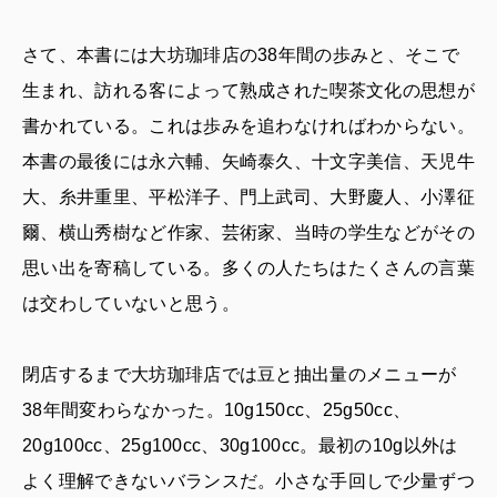
さて、本書には大坊珈琲店の38年間の歩みと、そこで
生まれ、訪れる客によって熟成された喫茶文化の思想が
書かれている。これは歩みを追わなければわからない。
本書の最後には永六輔、矢崎泰久、十文字美信、天児牛
大、糸井重里、平松洋子、門上武司、大野慶人、小澤征
爾、横山秀樹など作家、芸術家、当時の学生などがその
思い出を寄稿している。多くの人たちはたくさんの言葉
は交わしていないと思う。
閉店するまで大坊珈琲店では豆と抽出量のメニューが
38年間変わらなかった。10g150cc、25g50cc、
20g100cc、25g100cc、30g100cc。最初の10g以外は
よく理解できないバランスだ。小さな手回しで少量ずつ