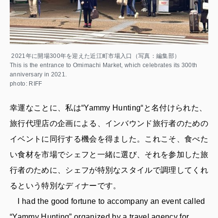
2021年に開場300年を迎えた近江町市場入口（写真：編集部）
This is the entrance to Omimachi Market, which celebrates its 300th
anniversary in 2021.
photo: RIFF
幸運なことに、私は“Yammy Hunting“と名付けられた、
旅行代理店の企画による、インバウンド旅行者のための
イベントに同行する機会を得ました。これこそ、食べた
い食材を市場でシェフと一緒に選び、それを参加した旅
行者のために、シェフが特別なスタイルで調理してくれ
るという特別なディナーです。
I had the good fortune to accompany an event called
“Yammy Hunting” organized by a travel agency for