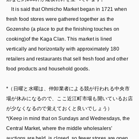
It is said that Ohmicho Market began in 1721 when
fresh food stores were gathered together as the
Gozensho (a place to put the finishing touches on
cooking)of the Kaga Clan. This market is lined
vertically and horizontally with approximately 180
retailers and restaurants that sell fresh food and other
food products and household goods.
*（日曜と水曜は、仲卸業者による競が行われる中央市
場が休みになるので、ここ近江町市場も開いているお店
が少なくなるので覚えておくと良いでしょう）
*(Keep in mind that on Sundays and Wednesdays, the
Central Market, where the middle wholesalers’
auctions are held, is closed, so fewer stores are open