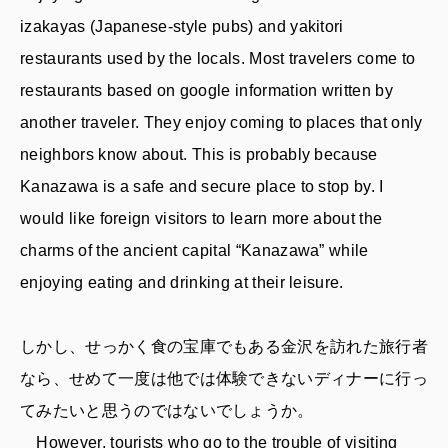
izakayas (Japanese-style pubs) and yakitori
restaurants used by the locals. Most travelers come to
restaurants based on google information written by
another traveler. They enjoy coming to places that only
neighbors know about. This is probably because
Kanazawa is a safe and secure place to stop by. I
would like foreign visitors to learn more about the
charms of the ancient capital “Kanazawa” while
enjoying eating and drinking at their leisure.
しかし、せっかく食の宝庫でもある金沢を訪れた旅行者
なら、せめて一度は他では体験できないディナーに行っ
てみたいと思うのではないでしょうか。
However, tourists who go to the trouble of visiting