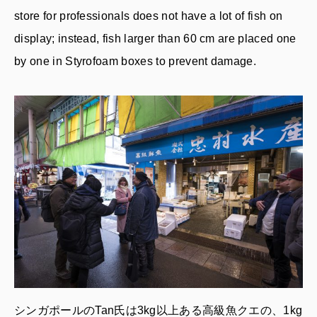
store for professionals does not have a lot of fish on
display; instead, fish larger than 60 cm are placed one
by one in Styrofoam boxes to prevent damage.
シンガポールのTan氏は3kg以上ある高級魚クエの、1kg