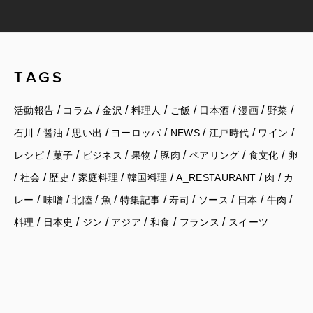
TAGS
/
/
/
/
/
/
/
/
活動報告
コラム
金沢
料理人
ご飯
日本酒
漫画
野菜
/
/
/
/
/
/
/
石川
醤油
思い出
ヨーロッパ
NEWS
江戸時代
ワイン
/
/
/
/
/
/
/
レシピ
菓子
ビジネス
果物
豚肉
ペアリング
食文化
卵
/
/
/
/
/
/
/
社会
歴史
家庭料理
韓国料理
A_RESTAURANT
肉
カ
/
/
/
/
/
/
/
/
/
レー
味噌
北陸
魚
特集記事
寿司
ソース
日本
牛肉
/
/
/
/
/
/
料理
日本史
ジン
アジア
和食
フランス
スイーツ