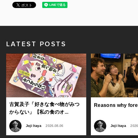
LATEST POSTS
古賀及子「好きな食べ物がみつ
Reasons why foreig
からない」【私の食のオ...
Joji Itaya
2026.08.06
Joji Itaya
2026