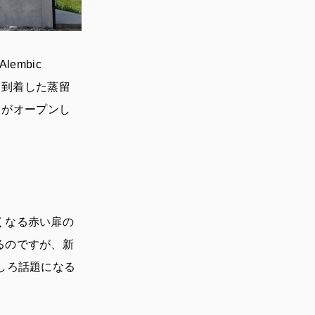
embic
から到着した蒸留
』がオープンし
くなる赤い扉の
るのですが、新
しろ話題になる