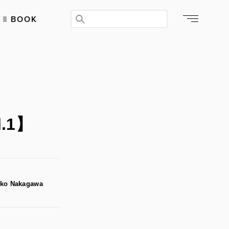
BOOK
.1】
iko Nakagawa