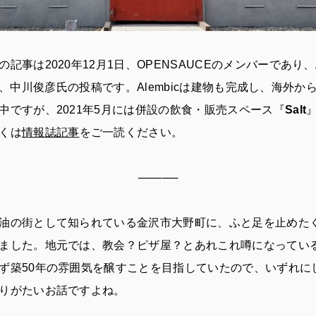
記事は2020年12月1日、OPENSAUCEのメンバーであり、Al
ryの代表、中川俊彦氏の投稿です。Alembicは建物も完成し、海外
中ですが、2021年5月には併設の飲食・販売スペース『
Salt
くは
情報誌記事
をご一読ください。
─────
油の街として知られている金沢市大野町に、ふと足を止めた
ました。地元では、教会？ピザ屋？とあれこれ噂になってい
ず築50年の雰囲気を醸すことを目指していたので、いずれに
りがたいお話ですよね。