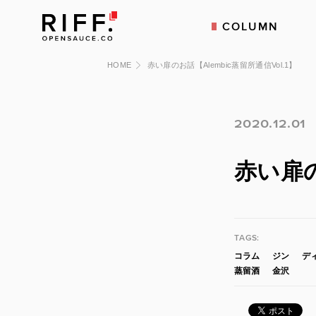
COLUMN
HOME
赤い扉のお話【Alembic蒸留所通信Vol.1】
2020.12.01
赤い扉の
TAGS:
コラム
ジン
デ
蒸留酒
金沢