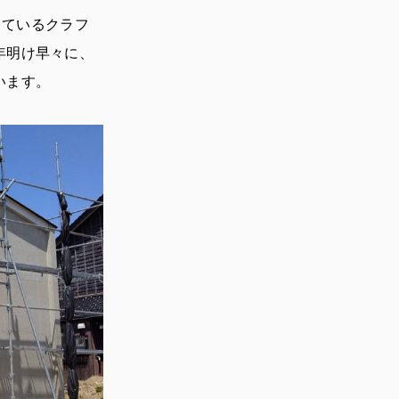
っているクラフ
年明け早々に、
います。