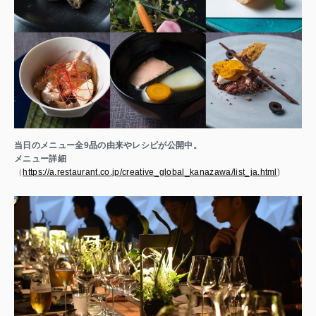
当日のメニュー全9品の由来やレシピが公開中。
メニュー詳細
（
https://a.restaurant.co.jp/creative_global_kanazawa/list_ja.html
)