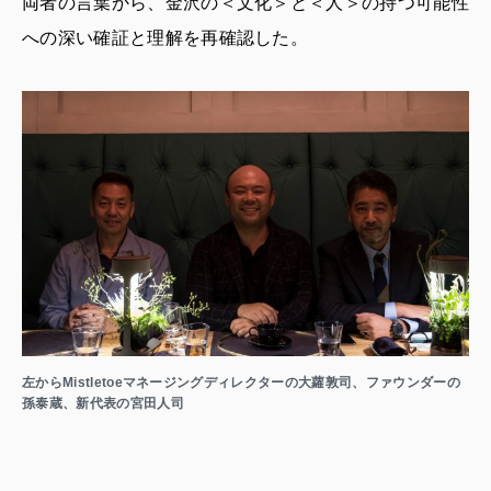
両者の言葉から、金沢の＜文化＞と＜人＞の持つ可能性
への深い確証と理解を再確認した。
左からMistletoeマネージングディレクターの大蘿敦司、ファウンダーの
孫泰蔵、新代表の宮田人司