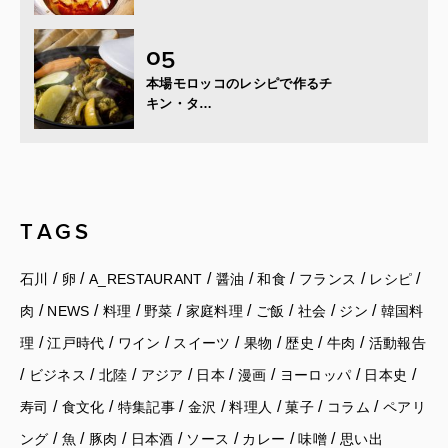
本場モロッコのレシピで作るチ
キン・タ…
TAGS
/
/
/
/
/
/
/
石川
卵
A_RESTAURANT
醤油
和食
フランス
レシピ
/
/
/
/
/
/
/
/
肉
NEWS
料理
野菜
家庭料理
ご飯
社会
ジン
韓国料
/
/
/
/
/
/
/
理
江戸時代
ワイン
スイーツ
果物
歴史
牛肉
活動報告
/
/
/
/
/
/
/
/
ビジネス
北陸
アジア
日本
漫画
ヨーロッパ
日本史
/
/
/
/
/
/
/
寿司
食文化
特集記事
金沢
料理人
菓子
コラム
ペアリ
/
/
/
/
/
/
/
ング
魚
豚肉
日本酒
ソース
カレー
味噌
思い出