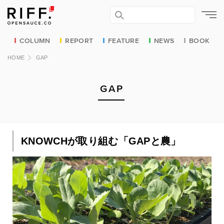
COLUMN
REPORT
FEATURE
NEWS
BOOK
HOME
GAP
GAP
KNOWCHが取り組む「GAPと農」