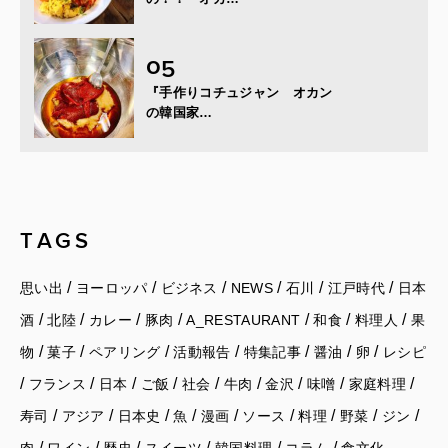
『手作りコチュジャン オカン
の韓国家…
TAGS
/
/
/
/
/
/
思い出
ヨーロッパ
ビジネス
NEWS
石川
江戸時代
日本
/
/
/
/
/
/
/
酒
北陸
カレー
豚肉
A_RESTAURANT
和食
料理人
果
/
/
/
/
/
/
/
物
菓子
ペアリング
活動報告
特集記事
醤油
卵
レシピ
/
/
/
/
/
/
/
/
/
フランス
日本
ご飯
社会
牛肉
金沢
味噌
家庭料理
/
/
/
/
/
/
/
/
/
寿司
アジア
日本史
魚
漫画
ソース
料理
野菜
ジン
/
/
/
/
/
/