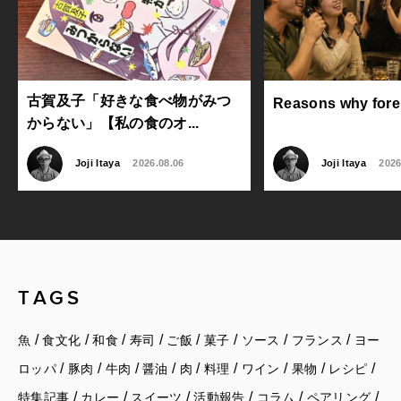
古賀及子「好きな食べ物がみつ
Reasons why foreig
からない」【私の食のオ...
Joji Itaya
2026.08.06
Joji Itaya
2026
TAGS
/
/
/
/
/
/
/
/
魚
食文化
和食
寿司
ご飯
菓子
ソース
フランス
ヨー
/
/
/
/
/
/
/
/
/
ロッパ
豚肉
牛肉
醤油
肉
料理
ワイン
果物
レシピ
/
/
/
/
/
/
特集記事
カレー
スイーツ
活動報告
コラム
ペアリング