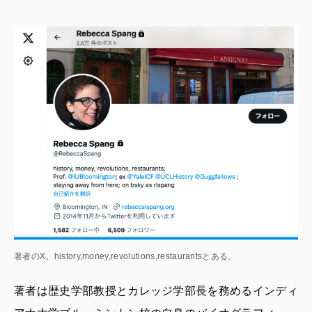
著者のX。history,money,revolutions,restaurantsとある。
著者は歴史学部教授とカレッジ学部長を務めるインディ