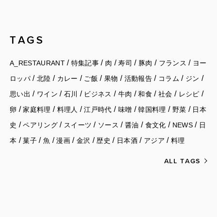
TAGS
/
/
/
/
/
/
A_RESTAURANT
特集記事
肉
寿司
豚肉
フランス
ヨー
/
/
/
/
/
/
/
/
ロッパ
北陸
カレー
ご飯
果物
活動報告
コラム
ジン
/
/
/
/
/
/
/
/
思い出
ワイン
石川
ビジネス
牛肉
和食
社会
レシピ
/
/
/
/
/
/
/
卵
家庭料理
料理人
江戸時代
味噌
韓国料理
野菜
日本
/
/
/
/
/
/
/
史
ペアリング
スイーツ
ソース
醤油
食文化
NEWS
日
/
/
/
/
/
/
/
/
本
菓子
魚
漫画
金沢
歴史
日本酒
アジア
料理
ALL TAGS