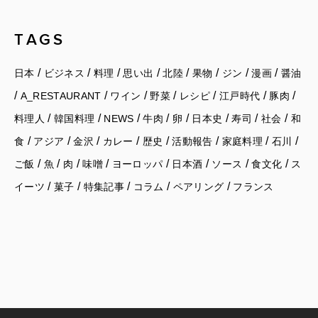
TAGS
/
/
/
/
/
/
/
/
日本
ビジネス
料理
思い出
北陸
果物
ジン
漫画
醤油
/
/
/
/
/
/
/
A_RESTAURANT
ワイン
野菜
レシピ
江戸時代
豚肉
/
/
/
/
/
/
/
/
料理人
韓国料理
NEWS
牛肉
卵
日本史
寿司
社会
和
/
/
/
/
/
/
/
/
食
アジア
金沢
カレー
歴史
活動報告
家庭料理
石川
/
/
/
/
/
/
/
/
ご飯
魚
肉
味噌
ヨーロッパ
日本酒
ソース
食文化
ス
/
/
/
/
/
イーツ
菓子
特集記事
コラム
ペアリング
フランス