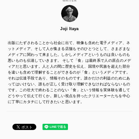
WRITER
Joji Itaya
出版にたずさわることから社会に出て、映像も含めた電子メディア、ネ
ットメディア、そして人が集まる店舗もそのひとつとして、さまざまな
メディアに関わって来ました。しかしメディアというものは良いものも
悪いものも伝達していきます。 そして「食」は最終系で人の原点のメデ
ィアだと思います。人と人の間に歴史を伝え、国境や民族を超えた部分
を違いも含めて理解することができるのが「食」というメディアです。
それは伝達手段であり、情報そのものです。誰かだけの利益のためにあ
ってはいけない、誰もが正しく受け取り理解できなければならないもの
です。この壮大で終わることのない「食」という情報を実体験を通して
どうやって伝えて行くか。新しい視点を持ったクリエーターたちを中心
に丁寧にカタチにして行きたいと思います。