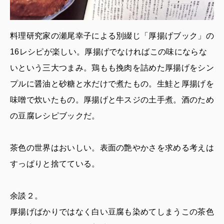
料理研究家の瀬尾幸子による別綴じ「厚揚げブック」の
16レシピが楽しい。厚揚げでなければこの味にならな
いという三大つまみ。鶏もも挽肉を詰めた厚揚げをシン
プルに醤油と砂糖と水だけで煮たもの。生鮭と厚揚げを
味噌で炊いたもの。厚揚げと牛スジの土手煮。酒のため
の豆腐レシピブックだ。
茶色の世界はおいしい。表面の艶やかさを求める考えは
すっぱりと捨てている。
余談２。
厚揚げばかりではなく白い豆腐も染めてしまうこの茶色