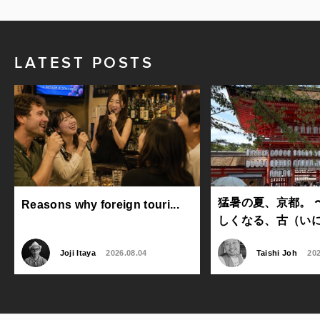
LATEST POSTS
猛暑の夏、京都。 
Reasons why foreign touri...
しくなる、古（いにし
Joji Itaya
2026.08.04
Taishi Joh
202