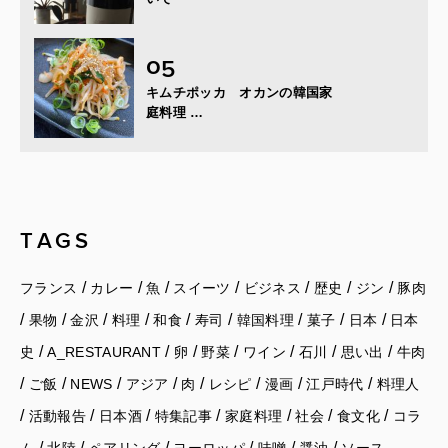
キムチポッカ オカンの韓国家
庭料理 …
TAGS
/
/
/
/
/
/
/
フランス
カレー
魚
スイーツ
ビジネス
歴史
ジン
豚肉
/
/
/
/
/
/
/
/
/
果物
金沢
料理
和食
寿司
韓国料理
菓子
日本
日本
/
/
/
/
/
/
/
史
A_RESTAURANT
卵
野菜
ワイン
石川
思い出
牛肉
/
/
/
/
/
/
/
/
ご飯
NEWS
アジア
肉
レシピ
漫画
江戸時代
料理人
/
/
/
/
/
/
/
活動報告
日本酒
特集記事
家庭料理
社会
食文化
コラ
/
/
/
/
/
/