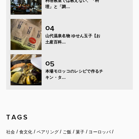
料理教室では教えない、「料
理」と「調…
山代温泉名物 ゆせん玉子【お
土産百科…
本場モロッコのレシピで作るチ
キン・タ…
TAGS
/
/
/
/
/
/
社会
食文化
ペアリング
ご飯
菓子
ヨーロッパ