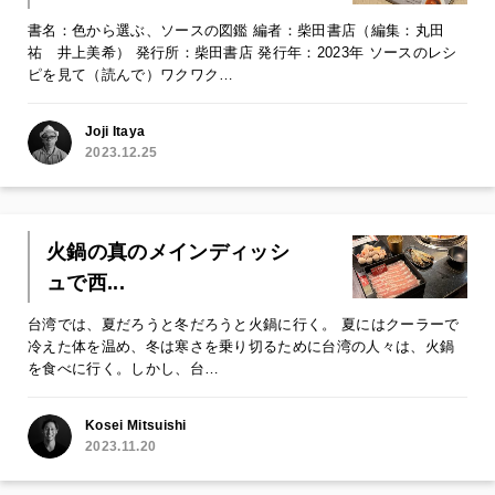
書名：色から選ぶ、ソースの図鑑 編者：柴田書店（編集：丸田
祐 井上美希） 発行所：柴田書店 発行年：2023年 ソースのレシ
ピを見て（読んで）ワクワク…
Joji Itaya
2023.12.25
火鍋の真のメインディッシ
ュで西...
台湾では、夏だろうと冬だろうと火鍋に行く。 夏にはクーラーで
冷えた体を温め、冬は寒さを乗り切るために台湾の人々は、火鍋
を食べに行く。しかし、台…
Kosei Mitsuishi
2023.11.20