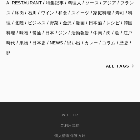
/
/
/
/
/
A_RESTAURANT
特集記事
料理人
ソース
アジア
フラン
/
/
/
/
/
/
/
/
ス
豚肉
石川
ワイン
和食
スイーツ
家庭料理
寿司
料
/
/
/
/
/
/
/
/
理
北陸
ビジネス
野菜
金沢
漫画
日本酒
レシピ
韓国
/
/
/
/
/
/
/
/
/
料理
味噌
醤油
日本
ジン
活動報告
牛肉
肉
魚
江戸
/
/
/
/
/
/
/
/
時代
果物
日本史
NEWS
思い出
カレー
コラム
歴史
卵
ALL TAGS
WRITER
ご利用規約
個人情報保護方針