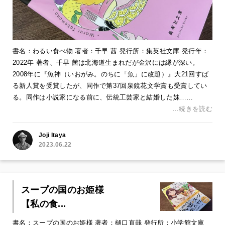
書名：わるい食べ物 著者：千早 茜 発行所：集英社文庫 発行年：
2022年 著者、千早 茜は北海道生まれだが金沢には縁が深い。
2008年に『魚神（いおがみ。のちに「魚」に改題）』大21回すば
る新人賞を受賞したが、同作で第37回泉鏡花文学賞も受賞してい
る。同作は小説家になる前に、伝統工芸家と結婚した妹……
…続きを読む
Joji Itaya
2023.06.22
スープの国のお姫様
【私の食...
書名：スープの国のお姫様 著者：樋口直哉 発行所：小学館文庫