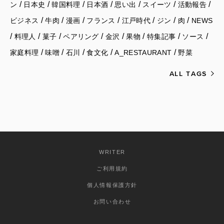
/
/
/
/
/
/
/
ン
日本史
韓国料理
日本酒
思い出
スイーツ
活動報告
/
/
/
/
/
/
/
ビジネス
牛肉
漫画
フランス
江戸時代
ジン
肉
NEWS
/
/
/
/
/
/
/
/
料理人
菓子
ペアリング
金沢
果物
特集記事
ソース
/
/
/
/
/
家庭料理
味噌
石川
食文化
A_RESTAURANT
野菜
ALL TAGS
WRITER
ご利用規約
個人情報保護方針
お問い合わせ