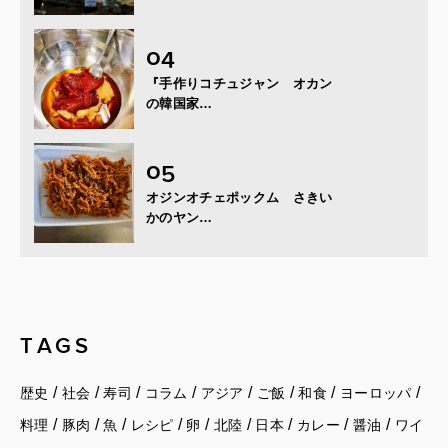
『手作りコチュジャン オカン
の韓国家…
オジンオチェポックム さきい
かのヤン…
TAGS
/
/
/
/
/
/
/
/
歴史
社会
寿司
コラム
アジア
ご飯
和食
ヨーロッパ
/
/
/
/
/
/
/
/
/
料理
豚肉
魚
レシピ
卵
北陸
日本
カレー
醤油
ワイ