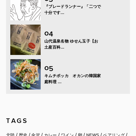
『ブレードランナー』「二つで
十分です…
山代温泉名物 ゆせん玉子【お
土産百科…
キムチポッカ オカンの韓国家
庭料理 …
TAGS
/
/
/
/
/
/
/
/
北陸
歴史
金沢
カレー
ワイン
卵
NEWS
ペアリング