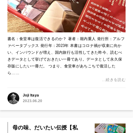
書名：食堂車は復活できるのか？ 著者：堀内重人 発行所：アルフ
ァベータブックス 発行年：2023年 本書はコロナ禍が収束に向か
い、インバウンドが増え、国内旅行も活性してきた昨今、読むべ
きデータとして挙げておきたい一冊であり。データとして永久保
存版にしたい一冊だ。 つまり、食堂車があちこちで復活した
ら……
…続きを読む
Joji Itaya
2023.06.20
母の味、だいたい伝授【私