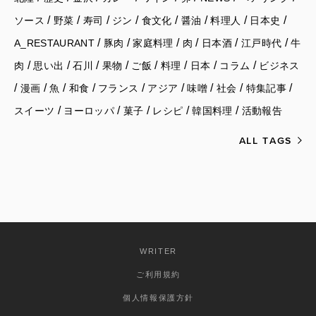
/
/
/
/
/
/
/
/
ソース
野菜
寿司
ジン
食文化
醤油
料理人
日本史
/
/
/
/
/
/
A_RESTAURANT
豚肉
家庭料理
肉
日本酒
江戸時代
牛
/
/
/
/
/
/
/
/
肉
思い出
石川
果物
ご飯
料理
日本
コラム
ビジネス
/
/
/
/
/
/
/
/
/
漫画
魚
和食
フランス
アジア
味噌
社会
特集記事
/
/
/
/
/
スイーツ
ヨーロッパ
菓子
レシピ
韓国料理
活動報告
ALL TAGS
WRITER
ご利用規約
個人情報保護方針