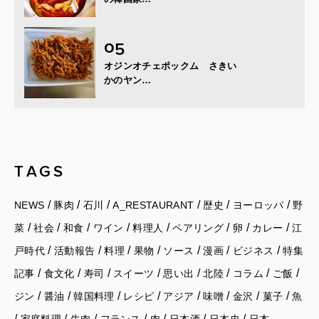
オジンオチェポックム さきい
かのヤン…
TAGS
/
/
/
/
/
/
NEWS
豚肉
石川
A_RESTAURANT
歴史
ヨーロッパ
野
/
/
/
/
/
/
/
/
菜
社会
和食
ワイン
料理人
ペアリング
卵
カレー
江
/
/
/
/
/
/
/
戸時代
活動報告
料理
果物
ソース
漫画
ビジネス
特集
/
/
/
/
/
/
/
/
記事
食文化
寿司
スイーツ
思い出
北陸
コラム
ご飯
/
/
/
/
/
/
/
/
ジン
醤油
韓国料理
レシピ
アジア
味噌
金沢
菓子
魚
/
/
/
/
/
/
/