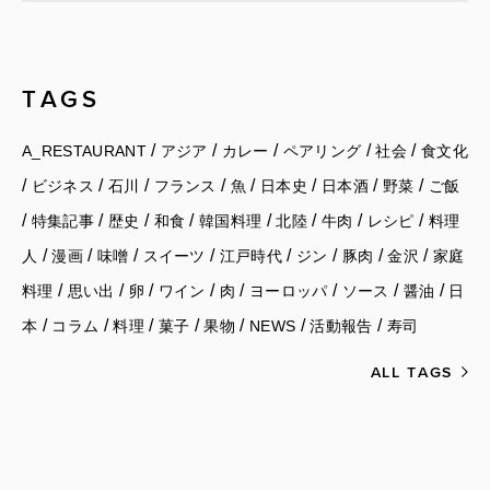
TAGS
/
/
/
/
/
A_RESTAURANT
アジア
カレー
ペアリング
社会
食文化
/
/
/
/
/
/
/
/
ビジネス
石川
フランス
魚
日本史
日本酒
野菜
ご飯
/
/
/
/
/
/
/
/
特集記事
歴史
和食
韓国料理
北陸
牛肉
レシピ
料理
/
/
/
/
/
/
/
/
人
漫画
味噌
スイーツ
江戸時代
ジン
豚肉
金沢
家庭
/
/
/
/
/
/
/
/
料理
思い出
卵
ワイン
肉
ヨーロッパ
ソース
醤油
日
/
/
/
/
/
/
/
本
コラム
料理
菓子
果物
NEWS
活動報告
寿司
ALL TAGS