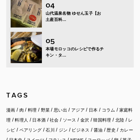
山代温泉名物 ゆせん玉子【お
土産百科…
本場モロッコのレシピで作るチ
キン・タ…
TAGS
/
/
/
/
/
/
/
/
漫画
肉
料理
野菜
思い出
アジア
日本
コラム
家庭料
/
/
/
/
/
/
/
/
理
料理人
日本酒
社会
ソース
金沢
韓国料理
北陸
レ
/
/
/
/
/
/
/
シピ
ペアリング
石川
ジン
ビジネス
醤油
歴史
カレー
/
/
/
/
/
/
/