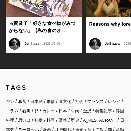
古賀及子「好きな食べ物がみつ
Reasons why foreig
からない」【私の食のオ...
Joji Itaya
2026.08.06
Joji Itaya
2026
TAGS
/
/
/
/
/
/
/
/
ジン
和食
日本酒
果物
食文化
社会
フランス
レシピ
/
/
/
/
/
/
/
/
コラム
石川
卵
カレー
日本
牛肉
金沢
特集記事
韓国
/
/
/
/
/
/
/
料理
思い出
味噌
料理
野菜
歴史
A_RESTAURANT
日
/
/
/
/
/
/
/
/
本史
ヨーロッパ
漫画
江戸時代
寿司
魚
ご飯
肉
活動