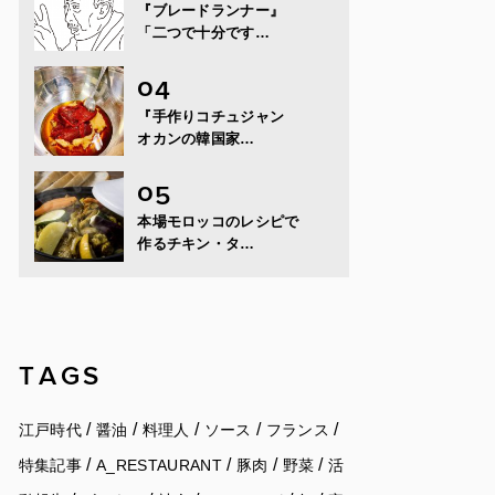
『ブレードランナー』
「二つで十分です…
『手作りコチュジャン
オカンの韓国家…
本場モロッコのレシピで
作るチキン・タ…
TAGS
/
/
/
/
/
江戸時代
醤油
料理人
ソース
フランス
/
/
/
/
特集記事
A_RESTAURANT
豚肉
野菜
活