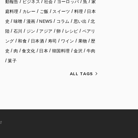
/
/
/
/
/
動報告
ビジネス
社会
ヨーロッパ
魚
家
/
/
/
/
/
庭料理
カレー
ご飯
スイーツ
料理
日本
/
/
/
/
/
/
史
味噌
漫画
NEWS
コラム
思い出
北
/
/
/
/
/
/
陸
石川
ジン
アジア
卵
レシピ
ペアリ
/
/
/
/
/
/
ング
和食
日本酒
寿司
ワイン
果物
歴
/
/
/
/
/
/
史
肉
食文化
日本
韓国料理
金沢
牛肉
/
菓子
ALL TAGS
せ