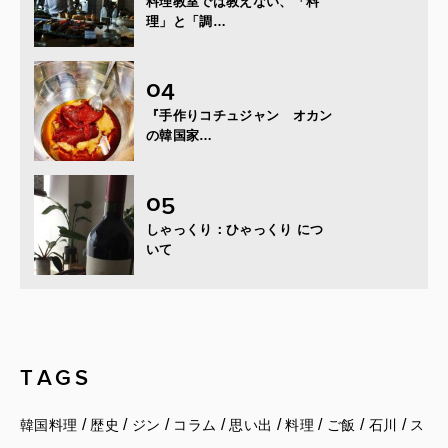
料理教室では教えない、「料
理」と「調…
『手作りコチュジャン オカン
の韓国家…
しゃっくり：ひゃっくり につ
いて
TAGS
/
/
/
/
/
/
/
/
韓国料理
歴史
ジン
コラム
思い出
料理
ご飯
石川
ス