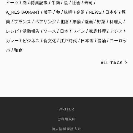
/
/
/
/
/
/
/
イーツ
肉
特集記事
牛肉
魚
社会
寿司
/
/
/
/
/
/
/
A_RESTAURANT
菓子
卵
味噌
金沢
NEWS
日本史
豚
/
/
/
/
/
/
/
/
肉
フランス
ペアリング
北陸
果物
漫画
野菜
料理人
/
/
/
/
/
/
/
レシピ
活動報告
ソース
日本
ワイン
家庭料理
アジア
/
/
/
/
/
/
カレー
ビジネス
食文化
江戸時代
日本酒
醤油
ヨーロッ
/
パ
和食
ALL TAGS
WRITER
ご利用規約
個人情報保護方針