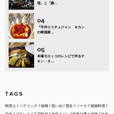
理」と「調…
『手作りコチュジャン オカン
の韓国家…
本場モロッコのレシピで作るチ
キン・タ…
TAGS
/
/
/
/
/
/
/
料理人
ペアリング
味噌
思い出
歴史
ソース
韓国料理
/
/
/
/
/
/
/