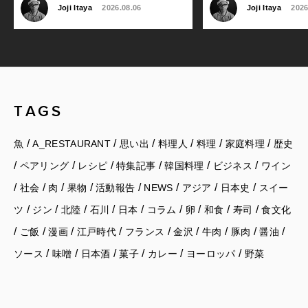
Joji Itaya
2026.08.06
Joji Itaya
2026
TAGS
/
/
/
/
/
/
魚
A_RESTAURANT
思い出
料理人
料理
家庭料理
歴史
/
/
/
/
/
/
ペアリング
レシピ
特集記事
韓国料理
ビジネス
ワイン
/
/
/
/
/
/
/
/
社会
肉
果物
活動報告
NEWS
アジア
日本史
スイー
/
/
/
/
/
/
/
/
/
ツ
ジン
北陸
石川
日本
コラム
卵
和食
寿司
食文化
/
/
/
/
/
/
/
/
/
ご飯
漫画
江戸時代
フランス
金沢
牛肉
豚肉
醤油
/
/
/
/
/
/
ソース
味噌
日本酒
菓子
カレー
ヨーロッパ
野菜