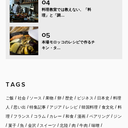
料理教室では教えない、「料
理」と「調…
本場モロッコのレシピで作るチ
キン・タ…
TAGS
/
/
/
/
/
/
/
/
ご飯
社会
ソース
果物
卵
歴史
ビジネス
日本史
料理
/
/
/
/
/
/
/
人
思い出
特集記事
アジア
レシピ
韓国料理
食文化
料
/
/
/
/
/
/
/
理
フランス
コラム
カレー
和食
漫画
ペアリング
ジン
/
/
/
/
/
/
/
/
/
菓子
魚
金沢
スイーツ
北陸
肉
牛肉
味噌