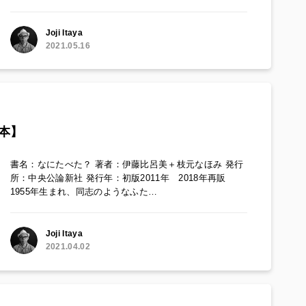
Joji Itaya
2021.05.16
本】
書名：なにたべた？ 著者：伊藤比呂美＋枝元なほみ 発行
所：中央公論新社 発行年：初版2011年 2018年再販
1955年生まれ、同志のようなふた…
Joji Itaya
2021.04.02