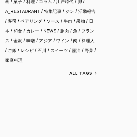
/
/
/
/
/
/
画
菓子
料理
コラム
江戸時代
卵
/
/
/
A_RESTAURANT
特集記事
ジン
活動報告
/
/
/
/
/
/
寿司
ペアリング
ソース
牛肉
果物
日
/
/
/
/
/
/
本
和食
カレー
NEWS
豚肉
魚
フラン
/
/
/
/
/
/
ス
金沢
味噌
アジア
ワイン
肉
料理人
/
/
/
/
/
/
/
ご飯
レシピ
石川
スイーツ
醤油
野菜
家庭料理
ALL TAGS