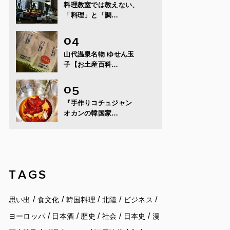
料理教室では教えない、
「料理」と「調…
山代温泉名物 ゆせん玉
子【お土産百科…
『手作りコチュジャン
オカンの韓国家…
TAGS
/
/
/
/
/
思い出
食文化
韓国料理
北陸
ビジネス
/
/
/
/
/
ヨーロッパ
日本酒
歴史
社会
日本史
漫