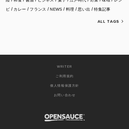
陸
和食
醤油
ビジネス
菓子
江戸時代
野菜
味噌
レシ
/
/
/
/
/
/
ピ
カレー
フランス
NEWS
料理
思い出
特集記事
ALL TAGS
WRITER
ご利用規約
個人情報保護方針
お問い合わせ