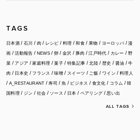
TAGS
/
/
/
/
/
/
/
/
日本酒
石川
肉
レシピ
料理
和食
果物
ヨーロッパ
漫
/
/
/
/
/
/
/
/
画
活動報告
NEWS
卵
金沢
豚肉
江戸時代
カレー
野
/
/
/
/
/
/
/
/
菜
アジア
家庭料理
菓子
特集記事
北陸
歴史
醤油
牛
/
/
/
/
/
/
/
肉
日本史
フランス
味噌
スイーツ
ご飯
ワイン
料理人
/
/
/
/
/
/
/
A_RESTAURANT
寿司
魚
ビジネス
食文化
コラム
韓
/
/
/
/
/
/
国料理
ジン
社会
ソース
日本
ペアリング
思い出
ALL TAGS