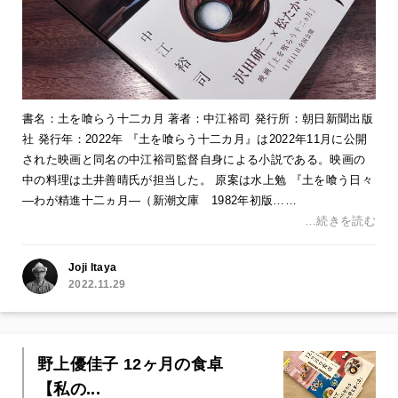
書名：土を喰らう十二カ月 著者：中江裕司 発行所：朝日新聞出版
社 発行年：2022年 『土を喰らう十二カ月』は2022年11月に公開
された映画と同名の中江裕司監督自身による小説である。映画の
中の料理は土井善晴氏が担当した。 原案は水上勉 『土を喰う日々
―わが精進十二ヵ月―（新潮文庫 1982年初版……
…続きを読む
Joji Itaya
2022.11.29
野上優佳子 12ヶ月の食卓
【私の...