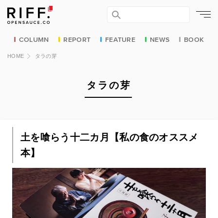
COLUMN
REPORT
FEATURE
NEWS
BOOK
HOME
タラの芽
タラの芽
土を喰らう十二カ月【私の食のオススメ
本】