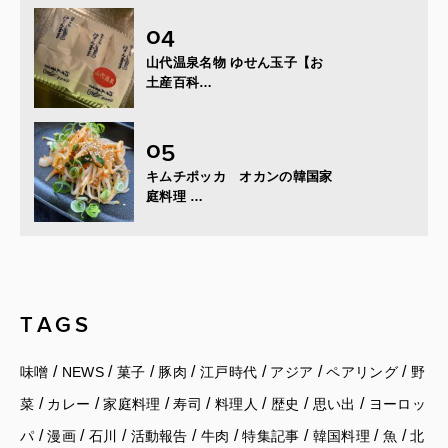
山代温泉名物 ゆせん玉子【お
土産百科…
キムチポッカ オカンの韓国家
庭料理 …
TAGS
/
/
/
/
/
/
/
味噌
NEWS
菓子
豚肉
江戸時代
アジア
ペアリング
野
/
/
/
/
/
/
/
菜
カレー
家庭料理
寿司
料理人
歴史
思い出
ヨーロッ
/
/
/
/
/
/
/
/
パ
漫画
石川
活動報告
牛肉
特集記事
韓国料理
魚
北