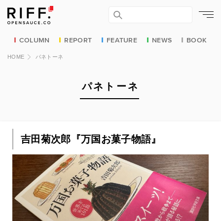
COLUMN
REPORT
FEATURE
NEWS
BOOK
HOME
パネトーネ
パネトーネ
吉田菊次郎『万国お菓子物語』