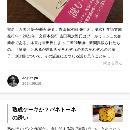
書名：万国お菓子物語 著者：吉田菊次郎 発行所：講談社学術文庫
発行年：2021年 文庫本発行 吉田菊次郎氏はブールミッシュの創
業者である。本書は吉田氏によって1997年頃に新聞掲載されたも
の。「物語」とあるが吉田氏がそれぞれの国のそれぞれのお菓
子、101種について、その誕生にまつわる話と思うことを……
…続きを読む
Joji Itaya
2024.09.10
熟成ケーキか？パネトーネ
の誘い
熟れ行くパンと作家たち 食に関する話で素敵だなあ、と思ったも