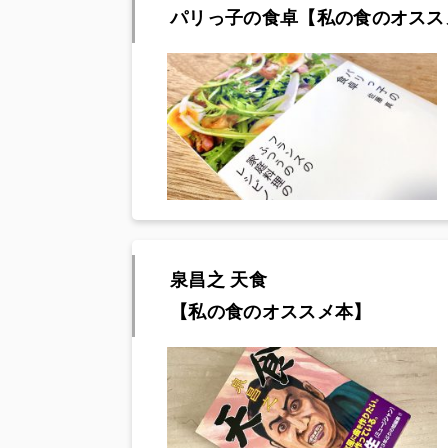
パリっ子の食卓【私の食のオスス
泉昌之 天食
【私の食のオススメ本】