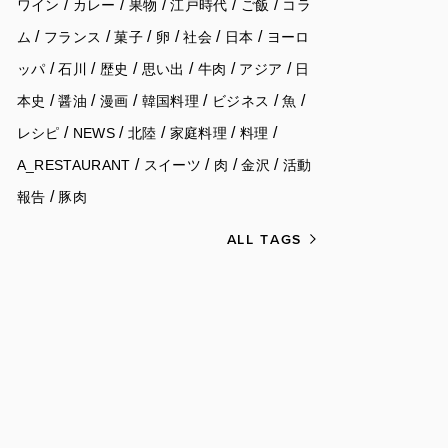
/
/
/
/
/
ワイン
カレー
果物
江戸時代
ご飯
コラ
/
/
/
/
/
/
ム
フランス
菓子
卵
社会
日本
ヨーロ
/
/
/
/
/
/
ッパ
石川
歴史
思い出
牛肉
アジア
日
/
/
/
/
/
/
本史
醤油
漫画
韓国料理
ビジネス
魚
/
/
/
/
/
レシピ
NEWS
北陸
家庭料理
料理
/
/
/
/
A_RESTAURANT
スイーツ
肉
金沢
活動
/
報告
豚肉
ALL TAGS