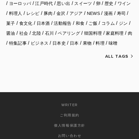
/
/
/
/
/
/
/
ヨーロッパ
江戸時代
思い出
スイーツ
卵
歴史
ワイン
/
/
/
/
/
/
/
/
/
料理人
レシピ
豚肉
金沢
アジア
NEWS
漫画
寿司
/
/
/
/
/
/
/
/
菓子
食文化
日本酒
活動報告
和食
ご飯
コラム
ジン
/
/
/
/
/
/
/
醤油
社会
北陸
石川
ペアリング
韓国料理
家庭料理
肉
/
/
/
/
/
/
/
特集記事
ビジネス
日本史
日本
果物
料理
味噌
ALL TAGS
WRITER
ご利用規約
個人情報保護方針
お問い合わせ