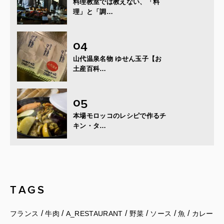
料理教室では教えない、「料
理」と「調…
山代温泉名物 ゆせん玉子【お
土産百科…
本場モロッコのレシピで作るチ
キン・タ…
TAGS
/
/
/
/
/
/
フランス
牛肉
A_RESTAURANT
野菜
ソース
魚
カレー