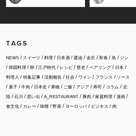
TAGS
/
/
/
/
/
/
/
/
NEWS
スイーツ
料理
日本酒
醤油
金沢
和食
魚
ジン
/
/
/
/
/
/
/
/
韓国料理
卵
江戸時代
レシピ
歴史
ペアリング
日本
/
/
/
/
/
/
料理人
特集記事
活動報告
社会
ワイン
フランス
ソース
/
/
/
/
/
/
/
/
/
菓子
牛肉
日本史
果物
ご飯
アジア
寿司
コラム
北
/
/
/
/
/
/
/
陸
石川
思い出
A_RESTAURANT
豚肉
家庭料理
漫画
/
/
/
/
/
/
食文化
カレー
味噌
野菜
ヨーロッパ
ビジネス
肉