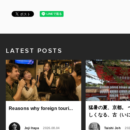
LATEST POSTS
猛暑の夏、京都。 
Reasons why foreign touri...
しくなる、古（いにし
Joji Itaya
2026.08.04
Taishi Joh
202