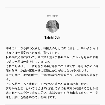
WRITER
Taishi Joh
沖縄にルーツを持つ父親と、韓国人の母との間に産まれ、幼い頃から日
本食とは一風変わった食卓で育ちました。
転勤族の父親に付いて、全国津々浦々に移り住み、グルメな母親の影響
で週に一度は外食をしていました。
それでもやはり、一番好きな食事は母親の手作りです。母も小まめに料
理を作り、夕飯の家族一緒の団欒はかけがえのない想い出です。
今でも月に一度の頻度で、田舎の特産品や母親手作りの常備菜が届きま
す。
そんな私が、もう永住するしかないと決めた大好きな街、金沢。
其処から全国、ひいては全世界に向けて食のあり方を発信することが出
来る私たちの会社を誇りに思い、末端ながらお仕事出来る喜び…と、美
味しい賄いを噛み締めている毎日です。