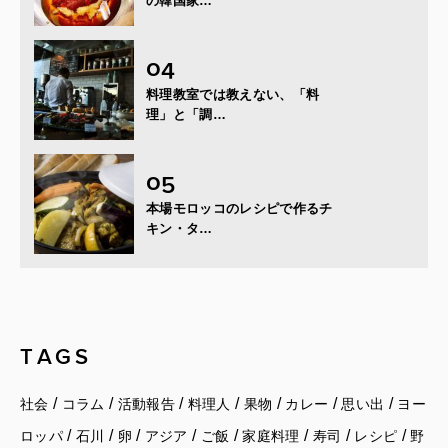
の韓国家…
料理教室では教えない、「料
理」と「調…
本場モロッコのレシピで作るチ
キン・タ…
TAGS
/
/
/
/
/
/
/
社会
コラム
活動報告
料理人
果物
カレー
思い出
ヨー
/
/
/
/
/
/
/
/
ロッパ
石川
卵
アジア
ご飯
家庭料理
寿司
レシピ
野