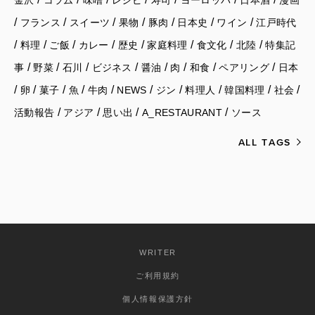
金沢
コラム
味噌
レシピ
寿司
ヨーロッパ
日本酒
漫画
/
/
/
/
/
/
/
フランス
スイーツ
果物
豚肉
日本史
ワイン
江戸時代
/
/
/
/
/
/
/
/
料理
ご飯
カレー
歴史
家庭料理
食文化
北陸
特集記
/
/
/
/
/
/
/
/
事
野菜
石川
ビジネス
醤油
肉
和食
ペアリング
日本
/
/
/
/
/
/
/
/
/
/
卵
菓子
魚
牛肉
NEWS
ジン
料理人
韓国料理
社会
/
/
/
/
活動報告
アジア
思い出
A_RESTAURANT
ソース
ALL TAGS
WRITER
ご利用規約
個人情報保護方針