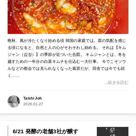
晩秋、風が冷たくなり始める頃 韓国の家庭では、霜の気配を感じ
る頃になると、自然と人の心がそわそわし始める。 それは【キム
ジャン（김장）】の季節が近づいた合図。 キムジャンとは、冬を
越すための一年分の白菜キムチを仕込む一大行事。 今でこそソウ
ルなどの都会では見られなくなった風習だが、田舎では今でも続
く……
…続きを読む
Taishi Joh
2026.01.27
6/21 発酵の老舗3社が醸す