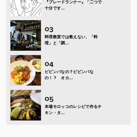
『ブレードランナー』「二つで
十分です…
料理教室では教えない、「料
理」と「調…
ビビンパなの？ピピンパな
の！？ オカ…
本場モロッコのレシピで作るチ
キン・タ…