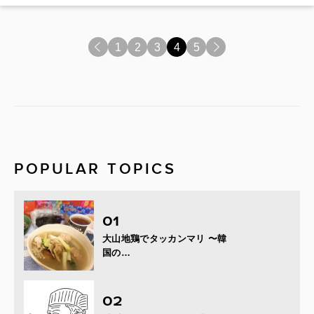
<
1
2
3
4
5
>
POPULAR TOPICS
大山地鶏でタッカンマリ 〜韓
国の…