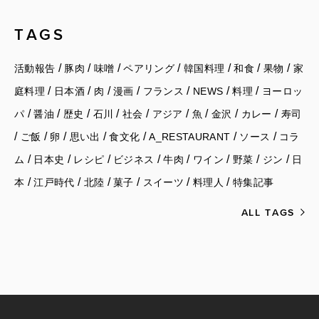
TAGS
/
/
/
/
/
/
/
活動報告
豚肉
味噌
ペアリング
韓国料理
和食
果物
家
/
/
/
/
/
/
/
庭料理
日本酒
肉
漫画
フランス
NEWS
料理
ヨーロッ
/
/
/
/
/
/
/
/
/
パ
醤油
歴史
石川
社会
アジア
魚
金沢
カレー
寿司
/
/
/
/
/
/
/
ご飯
卵
思い出
食文化
A_RESTAURANT
ソース
コラ
/
/
/
/
/
/
/
/
ム
日本史
レシピ
ビジネス
牛肉
ワイン
野菜
ジン
日
/
/
/
/
/
/
本
江戸時代
北陸
菓子
スイーツ
料理人
特集記事
ALL TAGS