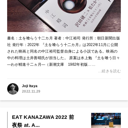
書名：土を喰らう十二カ月 著者：中江裕司 発行所：朝日新聞出版
社 発行年：2022年 『土を喰らう十二カ月』は2022年11月に公開
された映画と同名の中江裕司監督自身による小説である。映画の
中の料理は土井善晴氏が担当した。 原案は水上勉 『土を喰う日々
―わが精進十二ヵ月―（新潮文庫 1982年初版……
…続きを読む
Joji Itaya
2022.11.29
EAT KANAZAWA 2022 前
夜祭 at. A...