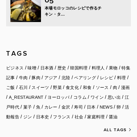
本場モロッコのレシピで作るチ
キン・タ…
TAGS
/
/
/
/
/
/
/
ビジネス
味噌
日本酒
歴史
韓国料理
料理人
果物
特集
/
/
/
/
/
/
/
/
記事
牛肉
豚肉
アジア
北陸
ペアリング
レシピ
料理
/
/
/
/
/
/
/
/
ご飯
石川
スイーツ
野菜
食文化
和食
ソース
肉
漫画
/
/
/
/
/
/
A_RESTAURANT
ヨーロッパ
コラム
ワイン
思い出
江
/
/
/
/
/
/
/
/
/
戸時代
菓子
魚
カレー
金沢
寿司
日本
NEWS
卵
活
/
/
/
/
/
/
動報告
ジン
日本史
フランス
社会
家庭料理
醤油
ALL TAGS