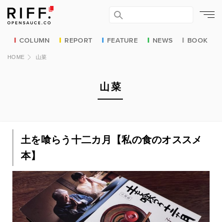
COLUMN
REPORT
FEATURE
NEWS
BOOK
HOME
山菜
山菜
土を喰らう十二カ月【私の食のオススメ
本】