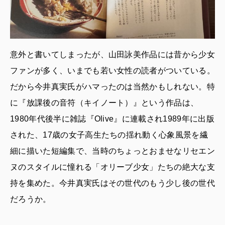
意外と書いてしまったが、山田詠美作品には昔から少女
ファンが多く、いまでも若い女性の読者がついている。
だから今井真実氏がハマったのは当然かもしれない。特
に『放課後の音符（キイノート）』という作品は、
1980年代後半に雑誌『Olive』に連載され1989年に出版
された、17歳の女子高生たちの揺れ動く心象風景を繊
細に描いた短編集で、当時のちょっとおませなリセエン
ヌのスタイルに憧れる「オリーブ少女」たちの絶大な支
持を集めた。今井真実氏はその世代のもう少し後の世代
だろうか。