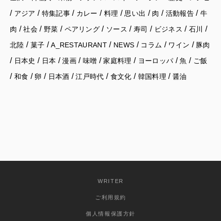
/
/
/
/
/
/
/
/
アジア
特集記事
カレー
料理
思い出
肉
活動報告
牛
/
/
/
/
/
/
/
/
肉
社会
野菜
ペアリング
ソース
寿司
ビジネス
石川
/
/
/
/
/
/
北陸
菓子
A_RESTAURANT
NEWS
コラム
ワイン
豚肉
/
/
/
/
/
/
/
/
日本史
日本
漫画
味噌
家庭料理
ヨーロッパ
魚
ご飯
/
/
/
/
/
/
/
和食
卵
日本酒
江戸時代
食文化
韓国料理
醤油
WRITER
ご利用規約
個人情報保護方針