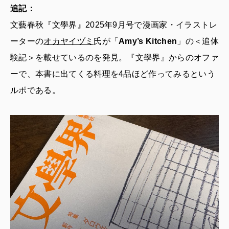
追記：
文藝春秋『文學界』2025年9月号で漫画家・イラストレ
ーターの
オカヤイヅミ
氏が「
Amy’s Kitchen
」の＜追体
験記＞を載せているのを発見。『文學界』からのオファ
ーで、本書に出てくる料理を4品ほど作ってみるという
ルポである。