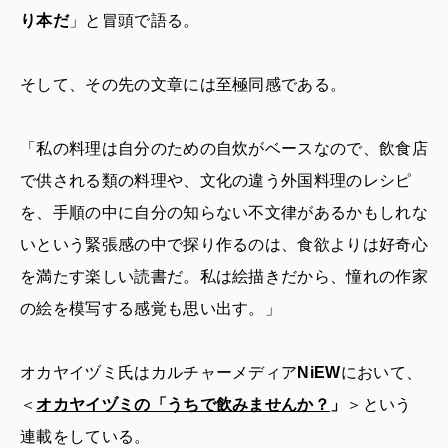
り本だ
」と冒頭で語る。
そして、その先の文章には至極同感である。
「私の料理は自分のための自炊がベースなので、飲食店
で供される類の料理や、文化の違う外国料理のレシピ
を、手順の中に自分の知らない不文律があるかもしれな
いという緊張感の中で探り作るのは、食欲よりは好奇心
を満たす楽しい読書だ。私は絵描きだから、憧れの作家
の絵を模写する感覚も思い出す。」
オカヤイヅミ氏はカルチャーメディア
NiEW
において、
＜
オカヤイヅミの「うちで飲みませんか？
」
＞という
連載をしている。