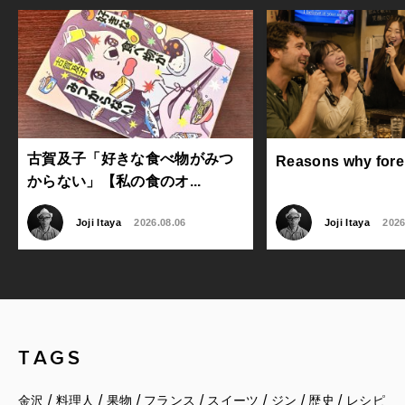
古賀及子「好きな食べ物がみつ
Reasons why foreig
からない」【私の食のオ...
Joji Itaya
2026.08.06
Joji Itaya
2026
TAGS
/
/
/
/
/
/
/
金沢
料理人
果物
フランス
スイーツ
ジン
歴史
レシピ