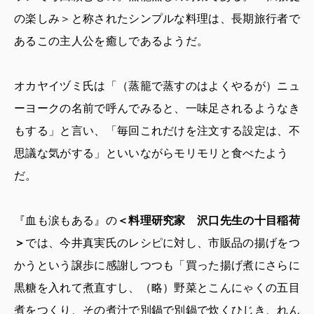
の楽しみ＞と称されたシンプルな料理は、長期旅行者で
あるこの主人公を癒しであるようだ。
オカヤイヅミ氏は「（蒸籠で蒸すのはよくやるが）ニュ
ーヨークの名前で呼んでみると、一味足されるようなき
もする」と言い、「毎回これだけを注文する設定は、不
思議な気がする」といいながらモリモリと食べたよう
だ。
『血も涙もある』の
＜料理研究家 沢口先生の十目稲荷
＞
では、今井真実氏のレシピに対し、市販品の揚げをつ
かうという譲歩に感謝しつつも「買った揚げ煮にさらに
黒糖を入れて煮直すし、（略）野菜とこんにゃくの五目
煮をつくり、その煮汁で別鍋で別鍋で炊くひじき、れん