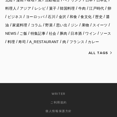
北陸
漫画
味噌
魚
活動報告
ペアリング
日本
日本史
/
/
/
/
/
/
/
料理人
アジア
レシピ
菓子
韓国料理
牛肉
江戸時代
卵
/
/
/
/
/
/
/
/
ビジネス
ヨーロッパ
石川
金沢
和食
食文化
歴史
醤
/
/
/
/
/
/
/
/
油
家庭料理
コラム
野菜
思い出
ジン
果物
スイーツ
/
/
/
/
/
/
/
NEWS
ご飯
特集記事
社会
豚肉
日本酒
ワイン
ソース
/
/
/
/
/
/
料理
寿司
A_RESTAURANT
肉
フランス
カレー
ALL TAGS
WRITER
ご利用規約
個人情報保護方針