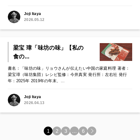
Joji Itaya
2026.05.12
梁宝 璋「味坊の味」【私の
食の...
書名：「味坊の味」リョウさんが伝えたい中国の家庭料理 著者：
梁宝璋（味坊集団）レシピ監修：今井真実 発行所：左右社 発行
年：2025年 2019年の年末、…
Joji Itaya
2026.04.13
1
2
3
…
6
>