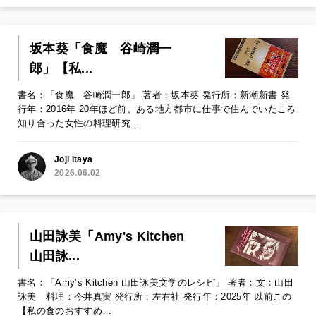
坂本葵「食魔 谷崎潤一
郎」【私...
書名：「食魔 谷崎潤一郎」 著者：坂本葵 発行所：新潮新書 発
行年：2016年 20年ほど前、ある地方都市に仕事で住んでいたころ
知り合った女性の料理研究…
Joji Itaya
2026.06.02
山田詠美「Amy's Kitchen
山田詠...
書名：「Amy’s Kitchen 山田詠美文学のレシピ」 著者：文：山田
詠美 料理：今井真実 発行所：左右社 発行年：2025年 以前この
【私の食のおすすめ…