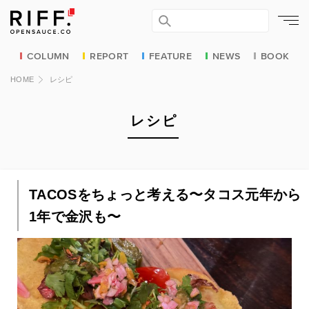
COLUMN
REPORT
FEATURE
NEWS
BOOK
HOME
レシピ
レシピ
TACOSをちょっと考える〜タコス元年から
1年で金沢も〜