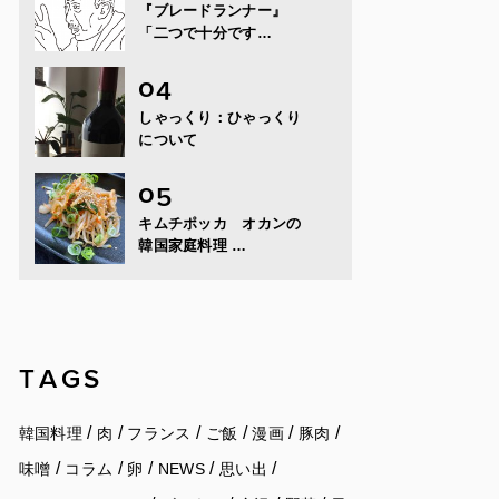
『ブレードランナー』
「二つで十分です…
しゃっくり：ひゃっくり
について
キムチポッカ オカンの
韓国家庭料理 …
TAGS
/
/
/
/
/
/
韓国料理
肉
フランス
ご飯
漫画
豚肉
/
/
/
/
/
味噌
コラム
卵
NEWS
思い出