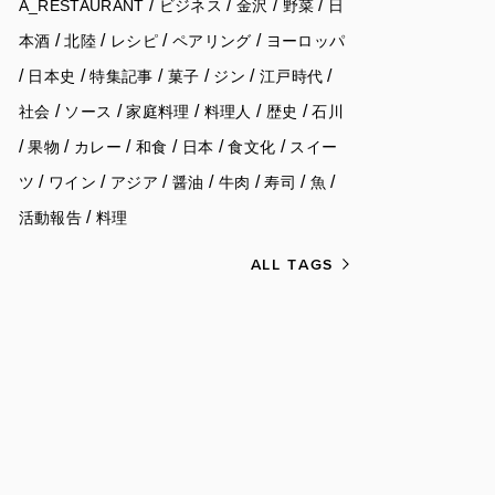
/
/
/
/
A_RESTAURANT
ビジネス
金沢
野菜
日
/
/
/
/
本酒
北陸
レシピ
ペアリング
ヨーロッパ
/
/
/
/
/
/
日本史
特集記事
菓子
ジン
江戸時代
/
/
/
/
/
社会
ソース
家庭料理
料理人
歴史
石川
/
/
/
/
/
/
果物
カレー
和食
日本
食文化
スイー
/
/
/
/
/
/
/
ツ
ワイン
アジア
醤油
牛肉
寿司
魚
/
活動報告
料理
ALL TAGS