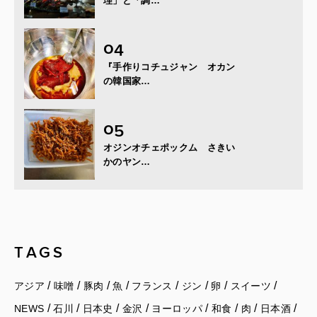
理」と「調…
『手作りコチュジャン オカン
の韓国家…
オジンオチェポックム さきい
かのヤン…
TAGS
/
/
/
/
/
/
/
/
アジア
味噌
豚肉
魚
フランス
ジン
卵
スイーツ
/
/
/
/
/
/
/
/
NEWS
石川
日本史
金沢
ヨーロッパ
和食
肉
日本酒